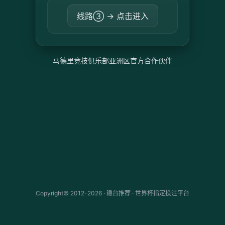
线路③ → 点击进入
马德里竞技俱乐部亚洲区官方合作伙伴
Copyright© 2012-2026 · 稳台推荐 · 世界杯指定投注平台